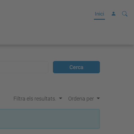
Cerca
C
Inici
e
r
c
a
a
v
a
n
ç
Filtra els resultats.
Ordena per
a
d
a
…