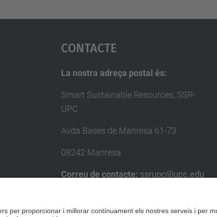
Contacte
La nostra adreça postal és:
Smart Sustainable Resources, SSR-
UPC
Avda Bases de Manresa 61-73
08242 Manresa
Correu de contacte:
ssrupc@upc.edu
Telèfon de contacte:
934 01 77 44