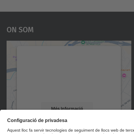
On Som
Necessitem el vostre consentiment
per carregar el servei Google Maps!
Utilitzem un servei de tercers per incrustar
contingut del mapa que pugui recollir dades
sobre la vostra activitat. Reviseu-ne els
detalls i accepteu el servei per veure el mapa.
Més Informació
Accepta