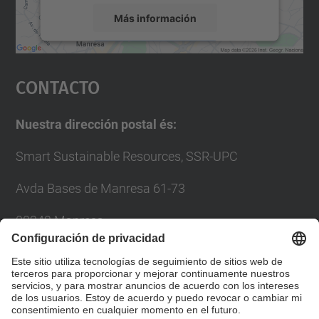
Más información
Aceptar
Contacto
powered by
Usercentrics Consent
Management Platform
Nuestra dirección postal és:
Smart Sustainable Resources, SSR-UPC
Avda Bases de Manresa 61-73
08242 Manresa
Correo de contacto:
ssrupc@upc.edu
Teléfono de contacto:
93 401 77 44
Formulario de contacto